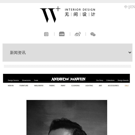
中
|
EN
|
|
|