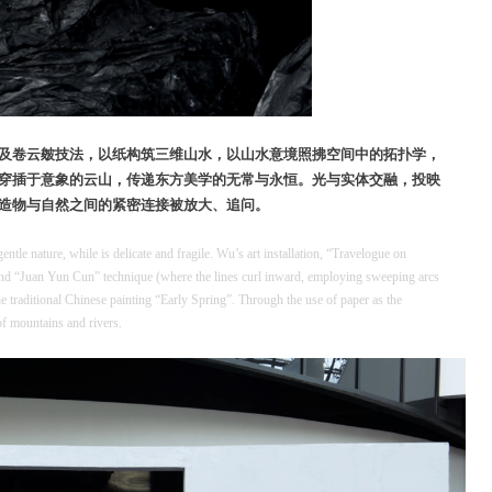
及卷云皴技法，以纸构筑三维山水，以山水意境照拂空间中的拓扑学，
穿插于意象的云山，传递东方美学的无常与永恒。光与实体交融，投映
造物与自然之间的紧密连接被放大、追问。
tle nature, while is delicate and fragile. Wu’s art installation, “Travelogue on
nd “Juan Yun Cun” technique (where the lines curl inward, employing sweeping arcs
he traditional Chinese painting “Early Spring”. Through the use of paper as the
of mountains and rivers.