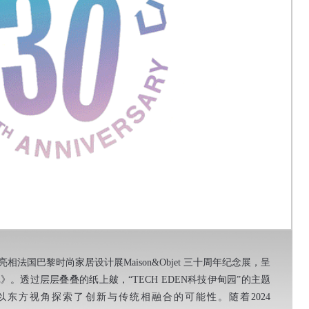
法国巴黎时尚家居设计展Maison&Objet 三十周年纪念展，呈
。透过层层叠叠的纸上皴，“TECH EDEN科技伊甸园”的主题
东方视角探索了创新与传统相融合的可能性。随着2024