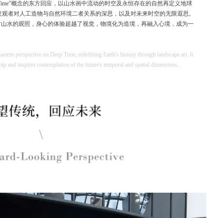
Time”概念的东方回应，以山水画中流动的时空及永恒存在的自然再定义地球
发观者对人工造物与自然环境二者关系的深思，以及对未来时空的无限遐思。
对山水的观照，身心的体验超越了视觉，物境化为造境，再融入心境，成为一
tern perspective on Deep Time, redefining Earth's history through landscape art. It
ip and inspires contemplation of the future's temporal and spatial dimensions..