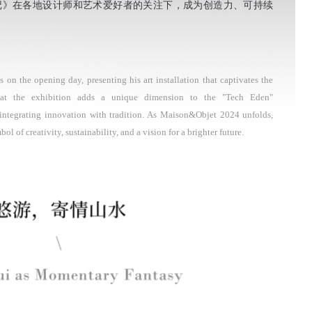
，《游山记》在各地设计师和艺术爱好者的关注下，成为创造力、可持续
on the opening day, presenting his art installation that captivates the
 at the exhibition adds a unique dimension to the "Tech Eden"
integrating innovation with tradition. As Maison&Objet 2024 unfolds,
ol of creativity, sustainability, and a vision for a brighter future.