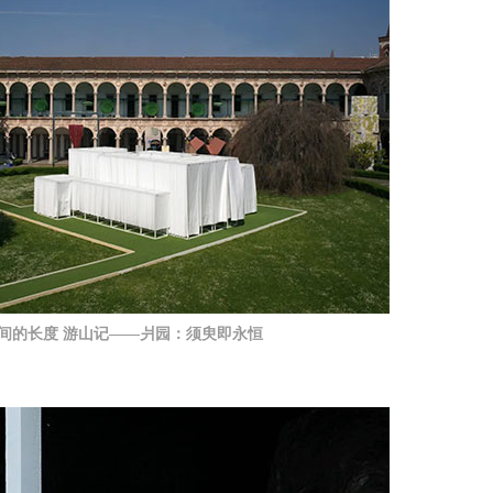
瞬间的长度 游山记——爿园：须臾即永恒