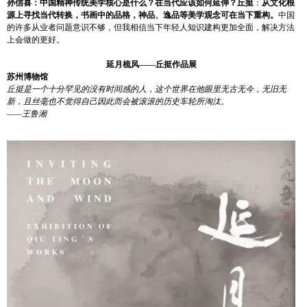
孙信喜：中国精神传统美学核心是什么？在当代应该如何延伸？
丘挺
：
从文化根
源上寻找当代转换，书画中的品格，神品、逸品等美学观念可在当下重构。
中国
的许多从业者问题意识不够，但我相信当下年轻人知识建构更加全面，解决方法
上会做的更好。
延月梳风——丘挺作品展
苏州博物馆
丘挺是一个十分罕见的没有时间感的人，这个世界在他眼里无古无今，无旧无
新，且丝毫也不觉得自己因此而会被滚滚的历史车轮所淘汰。
——王鲁湘