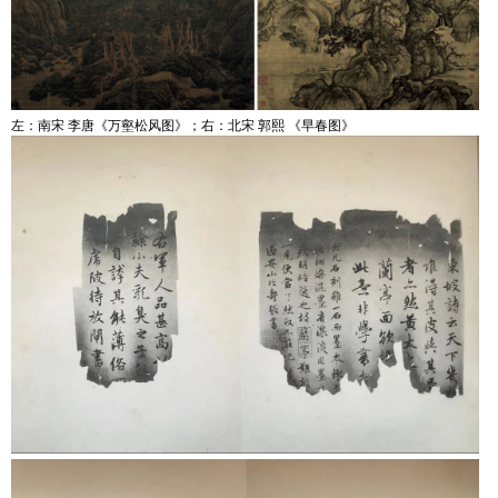
左：南宋 李唐《万壑松风图》；右：北宋 郭熙 《早春图》