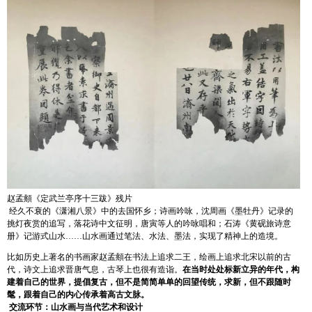
赵孟頫《定武兰亭序十三跋》残片
经久不衰的《潇湘八景》中的去国怀乡；诗画吟咏，沈周画《墨牡丹》记录的
挑灯夜赏的追写，落花诗中文征明，唐寅等人的吟咏唱和；石涛《黄砚旅诗意
册》记游式山水……山水画通过笔法、水法、墨法，实现了精神上的造境。
比如历史上著名的书画家赵孟頫在书法上追求二王，绘画上追求北宋以前的古
代，诗文上追求晋唐气息，古琴上也很有造诣。
在当时处处标新立异的年代，构
建着自己的世界，提倡复古，但不是简简单单的回望传统，求新，但不跟随时
髦，跟着自己的内心传承着高古文脉。
交流环节：山水画与当代艺术和设计