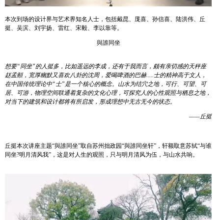
本次到场的设计界与艺术界知名人士，包括戴昆、厐喜、孙信喜、陆洪伟、丘
挺、吴滨、刘宇扬、雷红、宋毅、李以靠等。
與誰同坐
想要“同坐”的人挺多，比如遥远的李成，还有于我而言，颇有亲切感的天秤座
赵孟頫，宽厚幽默又喜欢八卦的沈周，爱喝啤酒的巴赫.....士的精神高于文人，
在中国传统理论中“士”是一个核心的概念。
山水为结穴之地，可行、可望、可
居、可游，
物理空间联通着复杂的文化心理，可探究人的心性观照与栖息之地，
对当下的建筑和设计都将有所启发，形成理想中无古无今的状态。
——丘挺
丘挺本次讲座主题“與誰同坐”取自苏州拙政园“與誰同坐轩”，轩额取意苏轼“与谁
同坐?明月清风我”，这是对人生的观照，只与明月清风为伍，与山水共响。