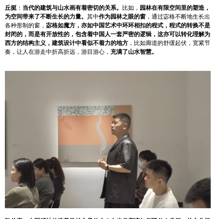
丘挺
：
当代的建筑与山水画有着密切的关系。
比如，
园林在有限空间里的塑造，
为空间带来了不断生长的力量。
其中
作为园林之眼的窗
，通过宓格不断地生长出
各种形制的窗，
宓格如魔方，亦如中国艺术中环环相扣的程式，程式的转换不是
封闭的，而是有开放性的，
包含着中国人一套严密的逻辑，这亦可以转化理解为
西方的结构主义，建筑设计中看似不着力的地方
，比如廊道的舒缓起伏，宽紧节
奏，让人在游走中折高折远，游目游心，
充满了山水智慧。