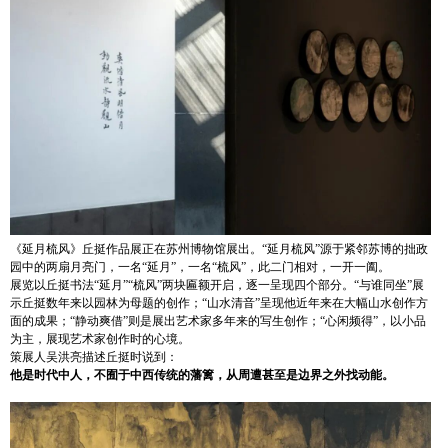
《延月梳风》丘挺作品展正在苏州博物馆展出。“延月梳风”源于紧邻苏博的拙政
园中的两扇月亮门，一名“延月”，一名“梳风”，此二门相对，一开一阖。
展览以丘挺书法“延月”“梳风”两块匾额开启，逐一呈现四个部分。“与谁同坐”展
示丘挺数年来以园林为母题的创作；“山水清音”呈现他近年来在大幅山水创作方
面的成果；“静动爽借”则是展出艺术家多年来的写生创作；“心闲频得”，以小品
为主，展现艺术家创作时的心境。
策展人吴洪亮描述丘挺时说到：
他是时代中人，不囿于中西传统的藩篱，从周遭甚至是边界之外找动能。