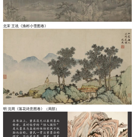
北宋 王诜《渔村小雪图卷》
明 沈周《落花诗意图卷》（局部）