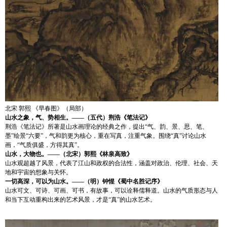
北宋 郭熙 《早春图》（局部）
山水之象，气、势相生。——（五代）荆浩《笔法记》
荆浩《笔法记》所著是山水画理论的经典之作，提出“气、韵、景、思、笔、
墨”绘景“六要”，气和韵更为核心，重在写真，注重气象。围绕“真”讨论山水
画，“气质俱盛，方得其真”。
山水，大物也。——（北宋）郭熙《林泉高致》
山水观超越了风景，代表了江山和政权的合法性，涵盖对政治、伦理、社会、天
地和宇宙的想象与关怀。
一切高深，可以为山水。——（明）钟惺《蜀中名胜记序》
山水可文、可诗、可画、可书，有故事，可以诠释儒释道。山水的气质形态与人
和当下互动重构出来的艺术风景，才是“真”的山水艺术。