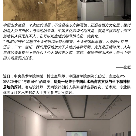
中国山水画是一个永恒的话题，不管是在东方的语境，还是在西方文化里，探讨
的是人类与自然，与天地的关系。中国文化高级的地方是，就是它很高超，但它
落地切入得无孔不入，它可以把生活的细节情态化、诗意化。
“与谁同坐轩”我想在今天的语境里特别重要。今天的国际形态，人类的生存与
进步，二十一世纪，我们无限地放大了人性的各种可能。尤其是疫情时代，
人与
自然的关系在当下
是什么？今天如何去认知、重构、解读中国山水画，是当下中
国人很重要的任务。
——丘挺
近日，中央美术学院教授、博士生导师，中国画学院副院长丘挺，应邀在WS
SPACE开启“与谁同坐”的讲座，
这是一场关于中国山水画高古文脉与当下精神栖
居地的探讨。
著名设计师、无间设计创始人吴滨邀请业界好友、艺术家、专业媒
体等设计艺术界知名人士共同参与此次探讨。