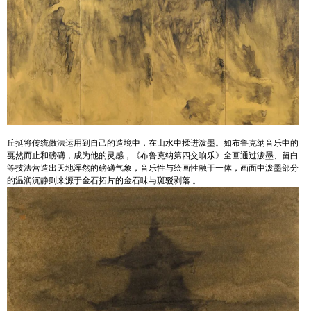
丘挺将传统做法运用到自己的造境中，在山水中揉进泼墨。如布鲁克纳音乐中的
戛然而止和磅礴，成为他的灵感，《布鲁克纳第四交响乐》全画通过泼墨、留白
等技法营造出天地浑然的磅礴气象，音乐性与绘画性融于一体，画面中泼墨部分
的温润沉静则来源于金石拓片的金石味与斑驳剥落 。