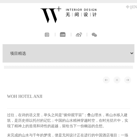
中
|
EN
|
|
|
WOH HOTEL ANJI
过往，在诗的语义里，举头之间是“俯仰观宇宙”；叠山理水，将山水移入建
筑，是历史得以托付的记忆；中国的山水精神穿越时空，在时光切片中，实
现了精神上的造境和诗性的超越，留给当下一份幽远的念想。
未完成的山水与千年的梦境，便是无间设计正在进行的中国酒店项目：一场