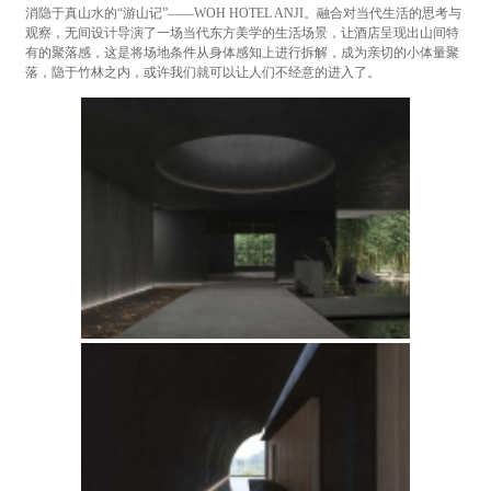
消隐于真山水的“游山记”——WOH HOTEL ANJI。融合对当代生活的思考与
观察，无间设计导演了一场当代东方美学的生活场景，让酒店呈现出山间特
有的聚落感，这是将场地条件从身体感知上进行拆解，成为亲切的小体量聚
落，隐于竹林之内，或许我们就可以让人们不经意的进入了。