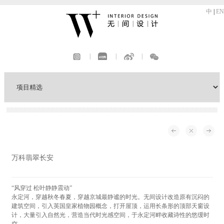
中
|
EN
|
|
|
万科翡翠长安
“风穿过 松叶静静震动”
永定河，穿越秋冬春夏，穿越京城最静谧的时光。无间设计改造原有沉闷的
建筑空间，引入英国皇家植物园概念，打开屋顶，运用长条形的顶部天窗设
计，大量引入自然光，营造当代时光感空间，于永定河畔收藏诗性的悠缓时