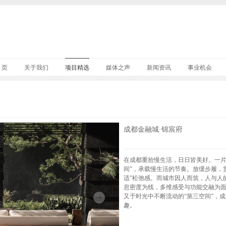
 页
关于我们
项目精选
媒体之声
新闻资讯
事业机会
成都金融城·锦宸府
在成都重拾慢生活，日日皆美好。一片
间”，承载慢生活的节奏。放缓步履，
适”松弛感。而城市因人而筑，人与人
息密度为线，多维感受与功能交融为
又于时光中不断流动的“第三空间”，
趣。