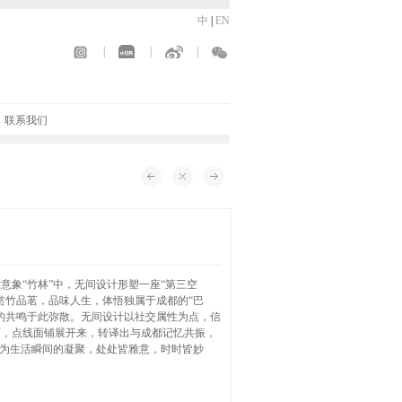
中
|
EN
|
|
|
联系我们
意象“竹林”中，无间设计形塑一座“第三空
赏竹品茗，品味人生，体悟独属于成都的“巴
的共鸣于此弥散。无间设计以社交属性为点，信
面，点线面铺展开来，转译出与成都记忆共振，
成为生活瞬间的凝聚，处处皆雅意，时时皆妙