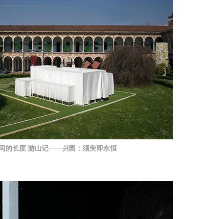
瞬间的长度 游山记——爿园：须臾即永恒