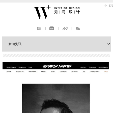
中
|
EN
|
|
|