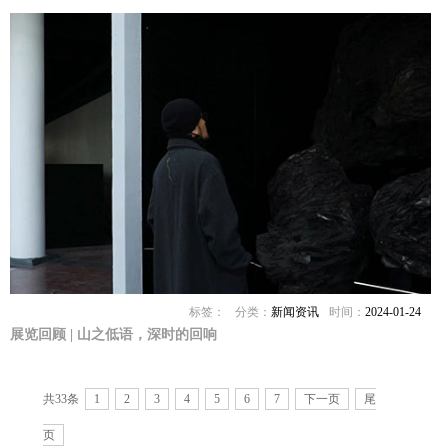
标签：
分类：
新闻资讯
时间：
2024-01-24
展览回顾 | 山之低语，深时的回响
共33条
1
2
3
4
5
6
7
下一页
尾
页