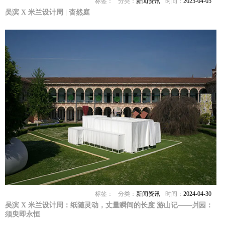
标签：
分类：
新闻资讯
时间：
2025-04-05
吴滨 X 米兰设计周 | 杳然庭
标签：
分类：
新闻资讯
时间：
2024-04-30
吴滨 X 米兰设计周：纸随灵动，丈量瞬间的长度 游山记——爿园：
须臾即永恒