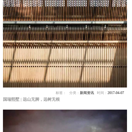
标签：
分类：
新闻资讯
时间：
2017-04-07
国瑞熙墅 | 远山无脚，远树无根