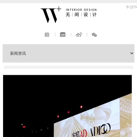
中
|
EN
|
|
|