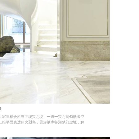
境
世家售楼会所当下现实之境，一虚一实之间勾勒出空
二维平面表达的火烈鸟，贯穿纳库鲁湖梦幻虚境，解