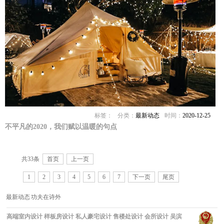
标签：
分类：
最新动态
时间：
2020-12-25
不平凡的2020，我们赋以温暖的句点
共33条
首页
上一页
1
2
3
4
5
6
7
下一页
尾页
最新动态
功夫在诗外
高端室内设计
样板房设计
私人豪宅设计
售楼处设计
会所设计
吴滨