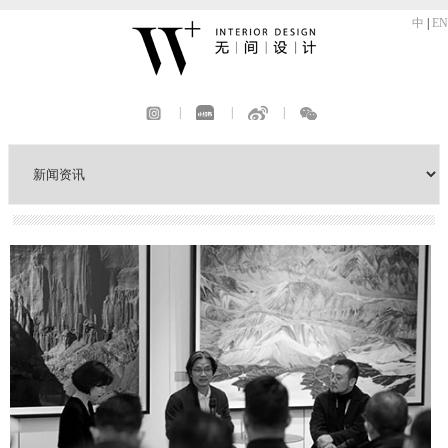
中
|
EN
|
|
|