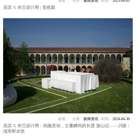
标签：
分类：
新闻资讯
时间：
2025-04-05
吴滨 X 米兰设计周 | 杳然庭
标签：
分类：
新闻资讯
时间：
2024-04-30
吴滨 X 米兰设计周：纸随灵动，丈量瞬间的长度 游山记——爿园：
须臾即永恒