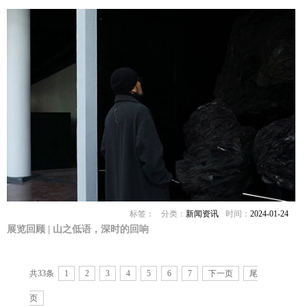
标签：
分类：
新闻资讯
时间：
2024-01-24
展览回顾 | 山之低语，深时的回响
共33条
1
2
3
4
5
6
7
下一页
尾
页