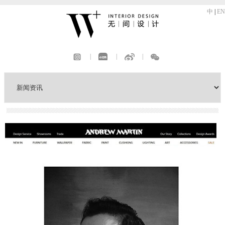
中
|
EN
|
|
|